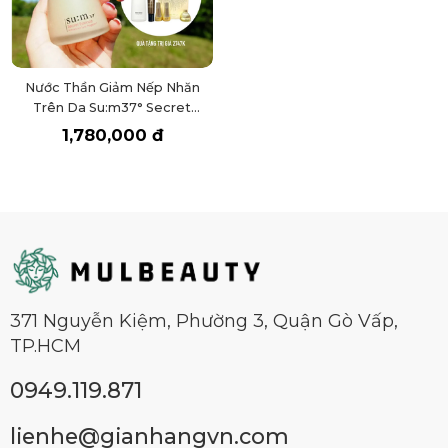
Nước Thần Giảm Nếp Nhăn
Trên Da Su:m37° Secret
Essence 80ml
1,780,000 đ
371 Nguyễn Kiệm, Phường 3, Quận Gò Vấp,
TP.HCM
0949.119.871
lienhe@gianhangvn.com