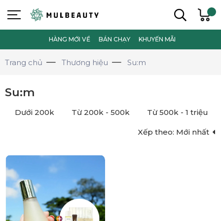
HÀNG MỚI VỀ
BÁN CHẠY
KHUYẾN MÃI
Trang chủ
Thương hiệu
Su:m
Su:m
Dưới 200k
Từ 200k - 500k
Từ 500k - 1 triệu
Xếp theo:
Mới nhất